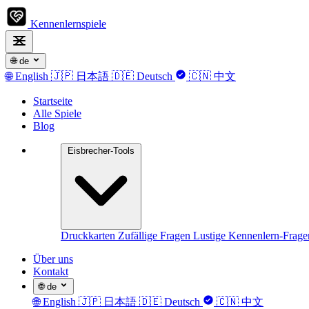
Kennenlernspiele
🌐
de
🌐
English
🇯🇵
日本語
🇩🇪
Deutsch
🇨🇳
中文
Startseite
Alle Spiele
Blog
Eisbrecher-Tools
Druckkarten
Zufällige Fragen
Lustige Kennenlern-Frag
Über uns
Kontakt
🌐
de
🌐
English
🇯🇵
日本語
🇩🇪
Deutsch
🇨🇳
中文