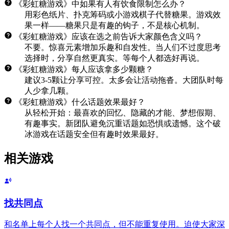
《彩虹糖游戏》中如果有人有饮食限制怎么办？
用彩色纸片、扑克筹码或小游戏棋子代替糖果。游戏效
果一样——糖果只是有趣的钩子，不是核心机制。
《彩虹糖游戏》应该在选之前告诉大家颜色含义吗？
不要。惊喜元素增加乐趣和自发性。当人们不过度思考
选择时，分享自然更真实。等每个人都选好再说。
《彩虹糖游戏》每人应该拿多少颗糖？
建议3-5颗让分享可控。太多会让活动拖沓。大团队时每
人少拿几颗。
《彩虹糖游戏》什么话题效果最好？
从轻松开始：最喜欢的回忆、隐藏的才能、梦想假期、
有趣事实。新团队避免沉重话题如恐惧或遗憾。这个破
冰游戏在话题安全但有趣时效果最好。
相关游戏
找共同点
和名单上每个人找一个共同点，但不能重复使用。迫使大家深