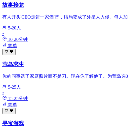
故事接龙
有人开头'CEO走进一家酒吧'，结局变成了外星人入侵。每人
5-20人
•
10-20分钟
简单
荒岛求生
你的同事选了家庭照片而不是刀。现在你了解他了。为荒岛选
5-25人
•
15-25分钟
简单
寻宝游戏