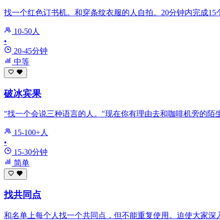
找一个红色订书机。和穿条纹衣服的人自拍。20分钟内完成1
10-50人
•
20-45分钟
中等
破冰宾果
"找一个会说三种语言的人。"现在你有理由去和咖啡机旁的陌
15-100+人
•
15-30分钟
简单
找共同点
和名单上每个人找一个共同点，但不能重复使用。迫使大家深