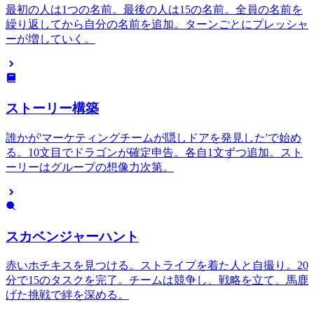
最初の人は1つの名前。最後の人は15の名前。全員の名前を
繰り返してから自分の名前を追加。ターンごとにプレッシャ
ーが増していく。
ストーリー構築
誰かが'マーケティングチームが隠しドアを発見した'で始め
る。10文目でドラゴンが確定申告。各自1文ずつ追加。スト
ーリーはグループの想像力次第。
スカベンジャーハント
赤いホチキスを見つける。ストライプを着た人と自撮り。20
分で15のタスクを完了。チームは競争し、戦略を立て、馬鹿
げた挑戦で絆を深める。