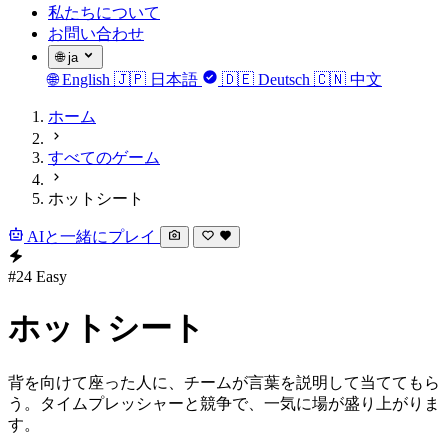
私たちについて
お問い合わせ
🌐
ja
🌐
English
🇯🇵
日本語
🇩🇪
Deutsch
🇨🇳
中文
ホーム
すべてのゲーム
ホットシート
AIと一緒にプレイ
#24
Easy
ホットシート
背を向けて座った人に、チームが言葉を説明して当ててもら
う。タイムプレッシャーと競争で、一気に場が盛り上がりま
す。