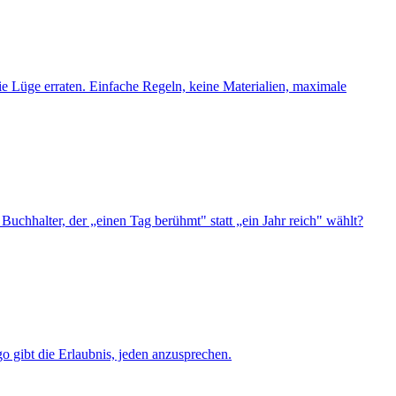
e Lüge erraten. Einfache Regeln, keine Materialien, maximale
chhalter, der „einen Tag berühmt" statt „ein Jahr reich" wählt?
 gibt die Erlaubnis, jeden anzusprechen.