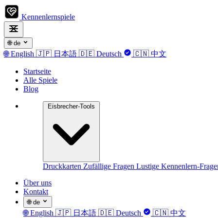
Kennenlernspiele
🌐
de
🌐
English
🇯🇵
日本語
🇩🇪
Deutsch
🇨🇳
中文
Startseite
Alle Spiele
Blog
Eisbrecher-Tools
Druckkarten
Zufällige Fragen
Lustige Kennenlern-Frag
Über uns
Kontakt
🌐
de
🌐
English
🇯🇵
日本語
🇩🇪
Deutsch
🇨🇳
中文