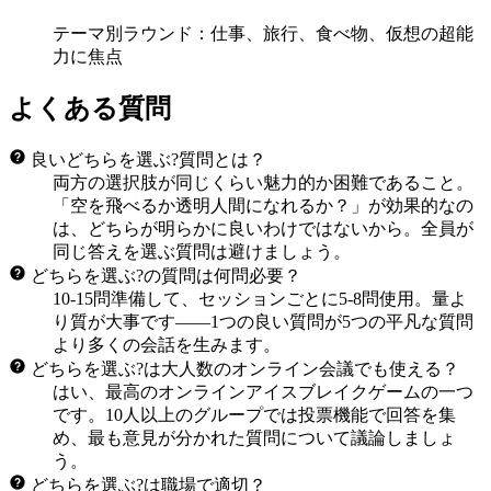
テーマ別ラウンド：仕事、旅行、食べ物、仮想の超能
力に焦点
よくある質問
良いどちらを選ぶ?質問とは？
両方の選択肢が同じくらい魅力的か困難であること。
「空を飛べるか透明人間になれるか？」が効果的なの
は、どちらが明らかに良いわけではないから。全員が
同じ答えを選ぶ質問は避けましょう。
どちらを選ぶ?の質問は何問必要？
10-15問準備して、セッションごとに5-8問使用。量よ
り質が大事です——1つの良い質問が5つの平凡な質問
より多くの会話を生みます。
どちらを選ぶ?は大人数のオンライン会議でも使える？
はい、最高のオンラインアイスブレイクゲームの一つ
です。10人以上のグループでは投票機能で回答を集
め、最も意見が分かれた質問について議論しましょ
う。
どちらを選ぶ?は職場で適切？