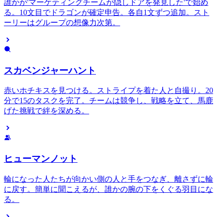
誰かが'マーケティングチームが隠しドアを発見した'で始め
る。10文目でドラゴンが確定申告。各自1文ずつ追加。スト
ーリーはグループの想像力次第。
スカベンジャーハント
赤いホチキスを見つける。ストライプを着た人と自撮り。20
分で15のタスクを完了。チームは競争し、戦略を立て、馬鹿
げた挑戦で絆を深める。
ヒューマンノット
輪になった人たちが向かい側の人と手をつなぎ、離さずに輪
に戻す。簡単に聞こえるが、誰かの腕の下をくぐる羽目にな
る。